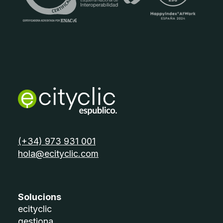
telèfon:
(+34) 973 931 001
email:
hola@ecityclic.com
Solucions
ecityclic
gestiona