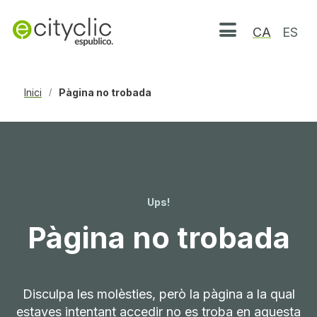
CA
ES
Obrir menú
Inici
Pàgina no trobada
/
Ups!
Pàgina no trobada
Disculpa les molèsties, però la pàgina a la qual
estaves intentant accedir no es troba en aquesta