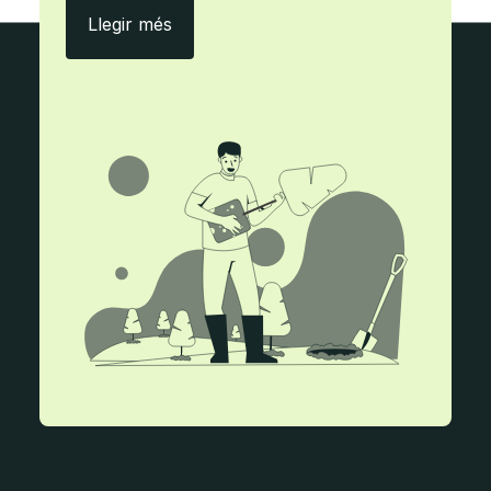
Amb ecityclic, menys paper i més efici
Llegir més