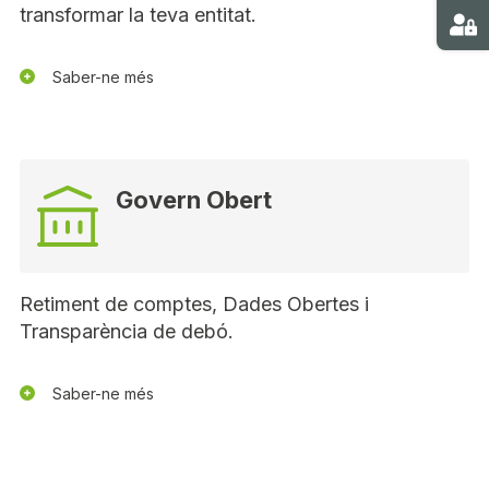
transformar la teva entitat.
Ma
Saber-ne més
Govern Obert
Retiment de comptes, Dades Obertes i
Transparència de debó.
Saber-ne més