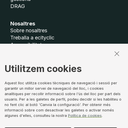
DRAG
Nosaltres
Sobre nosaltres
Treballa a ecityclic
Accessibilitat
Mapa del lloc
Utilitzem cookies
Termes legals
Avís legal
Política de privacitat
Aquest lloc utilitza cookies tècniques de navegació i sessió per
garantir un millor servei de navegació del lloc, i cookies
Política de Cookies
analítiques per recollir informació sobre l'ús del lloc per part dels
Canal de denúncies
usuaris. Per a les galetes de perfil, podeu decidir si les habiliteu o
Govern corporatiu
no fent clic al botó 'Canvia la configuració'. Per obtenir més
informació sobre com desactivar les galetes o activar només
algunes d'elles, consulteu la nostra
Política de cookies
.
Segueix-nos