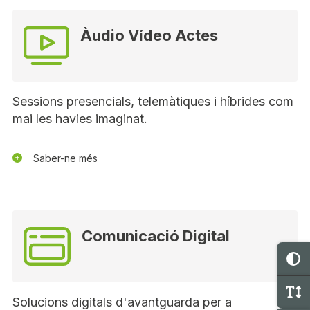
Àudio Vídeo Actes
Sessions presencials, telemàtiques i híbrides com
mai les havies imaginat.
Saber-ne més
Comunicació Digital
C
C
Solucions digitals d'avantguarda per a