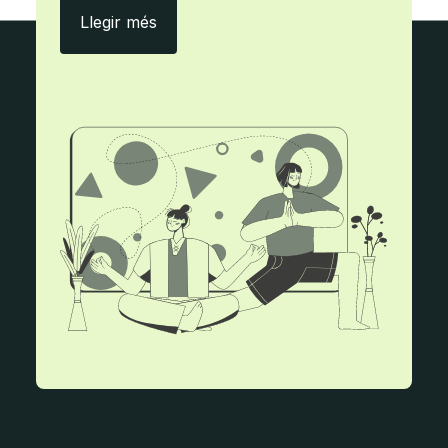
Amb ecityclic, menys paper i més efici
Llegir més