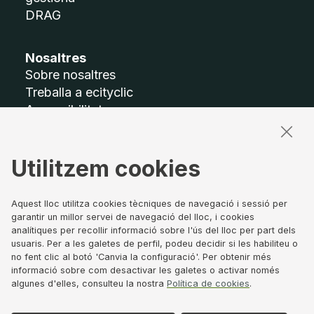
DRAG
Nosaltres
Sobre nosaltres
Treballa a ecityclic
Accessibilitat
Mapa del lloc
Utilitzem cookies
Termes legals
Avís legal
Política de privacitat
Aquest lloc utilitza cookies tècniques de navegació i sessió per
garantir un millor servei de navegació del lloc, i cookies
Política de Cookies
analítiques per recollir informació sobre l'ús del lloc per part dels
Canal de denúncies
usuaris. Per a les galetes de perfil, podeu decidir si les habiliteu o
Govern corporatiu
no fent clic al botó 'Canvia la configuració'. Per obtenir més
informació sobre com desactivar les galetes o activar només
algunes d'elles, consulteu la nostra
Política de cookies
.
Segueix-nos