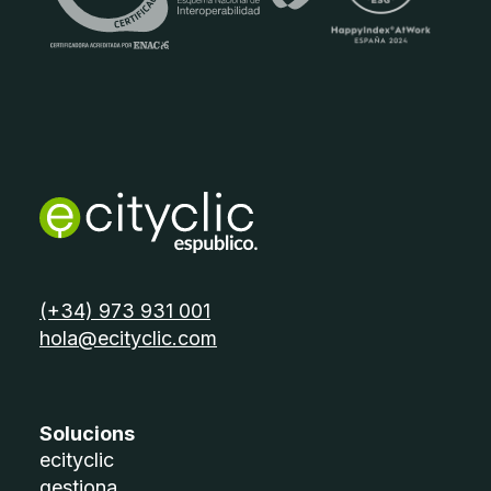
telèfon:
(+34) 973 931 001
email:
hola@ecityclic.com
Solucions
ecityclic
gestiona