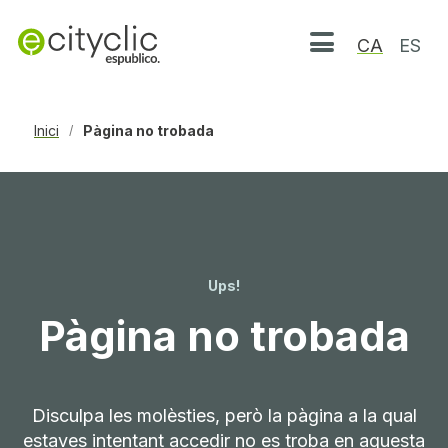
CA
ES
Obrir menú
Inici
Pàgina no trobada
/
Ups!
Pàgina no trobada
Disculpa les molèsties, però la pàgina a la qual
estaves intentant accedir no es troba en aquesta