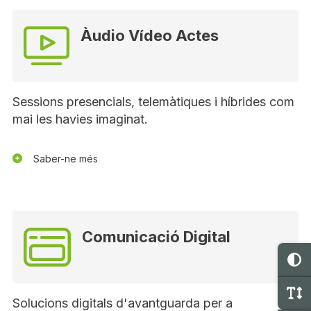
Àudio Vídeo Actes
Sessions presencials, telemàtiques i híbrides com
mai les havies imaginat.
Saber-ne més
Comunicació Digital
C
C
Solucions digitals d'avantguarda per a