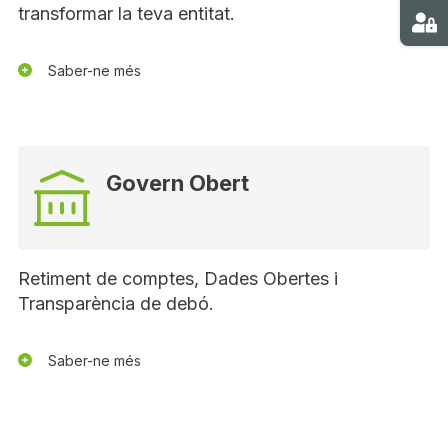
transformar la teva entitat.
Ma
Saber-ne més
Govern Obert
Retiment de comptes, Dades Obertes i
Transparència de debó.
Saber-ne més