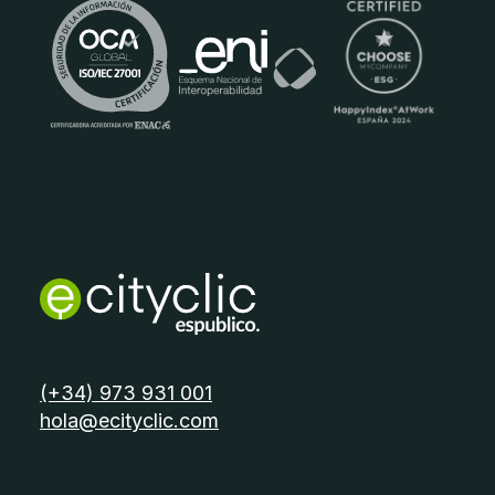
Certificados
telèfon:
(+34) 973 931 001
email:
hola@ecityclic.com