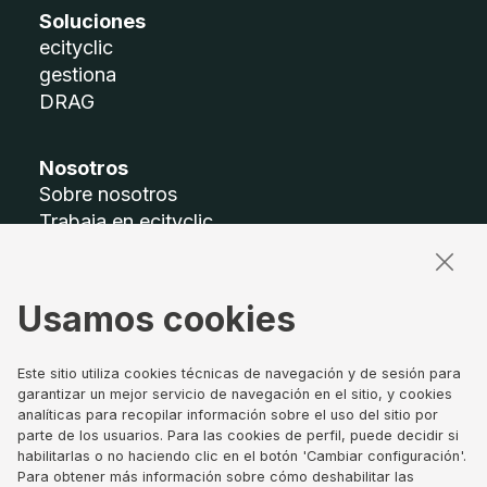
Soluciones
ecityclic
gestiona
DRAG
Nosotros
Sobre nosotros
Trabaja en ecityclic
Accesibilidad
Mapa del sitio
Usamos cookies
Términos legales
Aviso legal
Este sitio utiliza cookies técnicas de navegación y de sesión para
Política de privacidad
garantizar un mejor servicio de navegación en el sitio, y cookies
analíticas para recopilar información sobre el uso del sitio por
Política de Cookies
parte de los usuarios. Para las cookies de perfil, puede decidir si
Canal de denuncias
habilitarlas o no haciendo clic en el botón 'Cambiar configuración'.
Gobierno Corporativo
Para obtener más información sobre cómo deshabilitar las