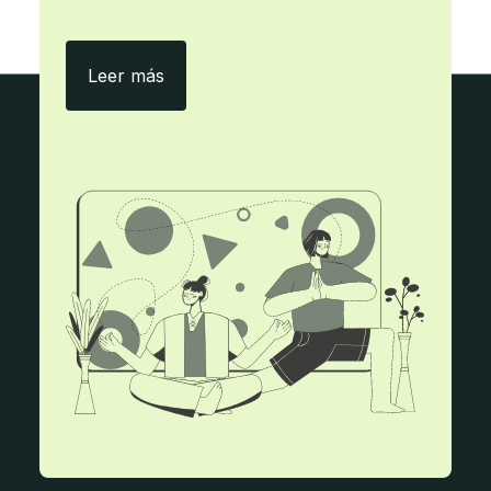
Con ecityclic, menos papel y más eficie
Leer más