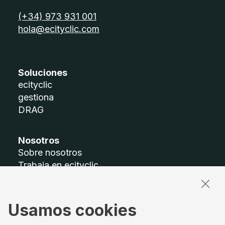
telèfon:
(+34) 973 931 001
email:
hola@ecityclic.com
Soluciones
ecityclic
gestiona
DRAG
Nosotros
Sobre nosotros
Trabaja en ecityclic
Accesibilidad
Mapa del sitio
Usamos cookies
Términos legales