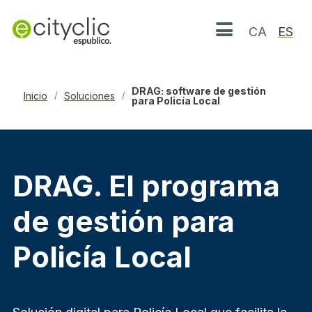
CA
ES
Abrir menú
DRAG: software de gestión
Inicio
Soluciones
/
/
para Policía Local
DRAG. El programa
de gestión para
Policía Local