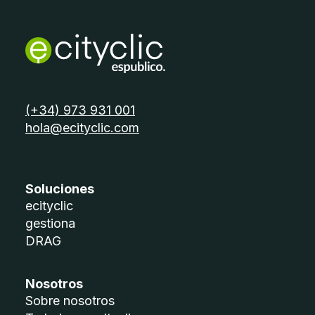
telèfon:
(+34) 973 931 001
email:
hola@ecityclic.com
Soluciones
ecityclic
gestiona
DRAG
Nosotros
Sobre nosotros