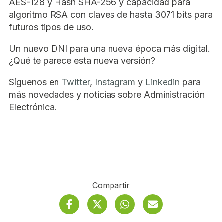
AES-128 y Hash SHA-256 y capacidad para
algoritmo RSA con claves de hasta 3071 bits para
futuros tipos de uso.
Un nuevo DNI para una nueva época más digital.
¿Qué te parece esta nueva versión?
Síguenos en
Twitter
,
Instagram
y
Linkedin
para
más novedades y noticias sobre Administración
Electrónica.
Compartir
Facebook
Twitter
Se abre en ventana n
Whatsapp
Se abre en ventan
Correo electró
Se abre e