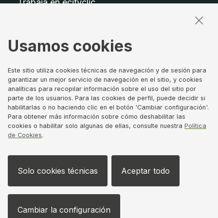
Trabaja en ecityclic
Accesibilidad
Mapa del sitio
Usamos cookies
Términos legales
Aviso legal
Este sitio utiliza cookies técnicas de navegación y de sesión para
Política de privacidad
garantizar un mejor servicio de navegación en el sitio, y cookies
analíticas para recopilar información sobre el uso del sitio por
Política de Cookies
parte de los usuarios. Para las cookies de perfil, puede decidir si
Canal de denuncias
habilitarlas o no haciendo clic en el botón 'Cambiar configuración'.
Gobierno Corporativo
Para obtener más información sobre cómo deshabilitar las
cookies o habilitar solo algunas de ellas, consulte nuestra
Política
de Cookies
.
Síguenos
Solo cookies técnicas
Aceptar todo
LinkedIn
X
Se abre en ventana nueva
Se abre en ventana nuev
Instagram
YouTube
Se abre en 
Se abre
©
2026
ecityclic
Cambiar la configuración