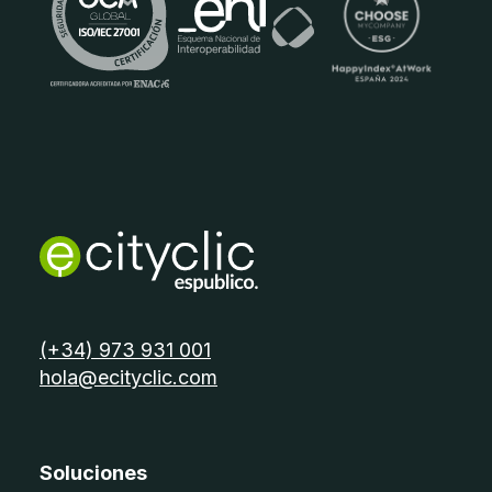
telèfon:
(+34) 973 931 001
email:
hola@ecityclic.com
Soluciones