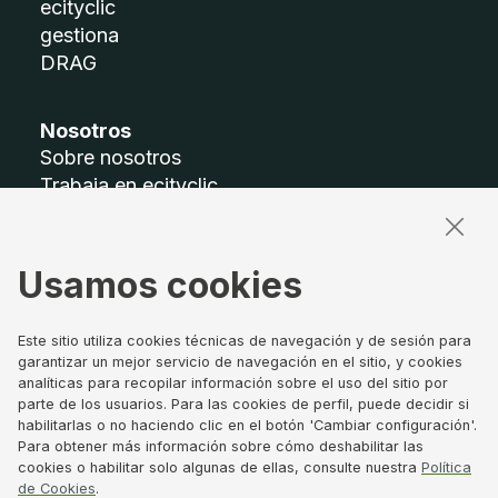
ecityclic
gestiona
DRAG
Nosotros
Sobre nosotros
Trabaja en ecityclic
Accesibilidad
Mapa del sitio
Usamos cookies
Términos legales
Aviso legal
Este sitio utiliza cookies técnicas de navegación y de sesión para
Política de privacidad
garantizar un mejor servicio de navegación en el sitio, y cookies
analíticas para recopilar información sobre el uso del sitio por
Política de Cookies
parte de los usuarios. Para las cookies de perfil, puede decidir si
Canal de denuncias
habilitarlas o no haciendo clic en el botón 'Cambiar configuración'.
Gobierno Corporativo
Para obtener más información sobre cómo deshabilitar las
cookies o habilitar solo algunas de ellas, consulte nuestra
Política
de Cookies
.