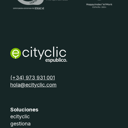
telèfon:
(+34) 973 931 001
email:
hola@ecityclic.com
Soluciones
ecityclic
gestiona