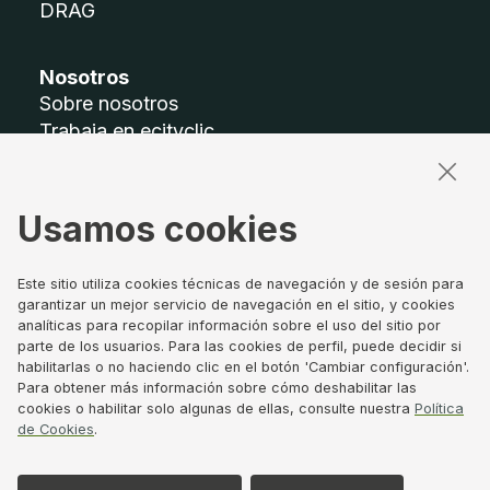
DRAG
Nosotros
Sobre nosotros
Trabaja en ecityclic
Accesibilidad
Mapa del sitio
Usamos cookies
Términos legales
Aviso legal
Este sitio utiliza cookies técnicas de navegación y de sesión para
Política de privacidad
garantizar un mejor servicio de navegación en el sitio, y cookies
analíticas para recopilar información sobre el uso del sitio por
Política de Cookies
parte de los usuarios. Para las cookies de perfil, puede decidir si
Canal de denuncias
habilitarlas o no haciendo clic en el botón 'Cambiar configuración'.
Gobierno Corporativo
Para obtener más información sobre cómo deshabilitar las
cookies o habilitar solo algunas de ellas, consulte nuestra
Política
de Cookies
.
Síguenos