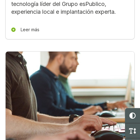
tecnología líder del Grupo esPublico,
experiencia local e implantación experta.
Leer más
C
M