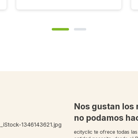
Slide
1
Slide
2
Nos gustan los 
no podamos ha
ecityclic te ofrece todas l