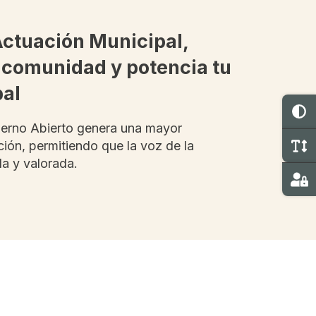
Actuación Municipal,
 comunidad y potencia tu
pal
C
ierno Abierto genera una mayor
M
ción, permitiendo que la voz de la
a y valorada.
Ma