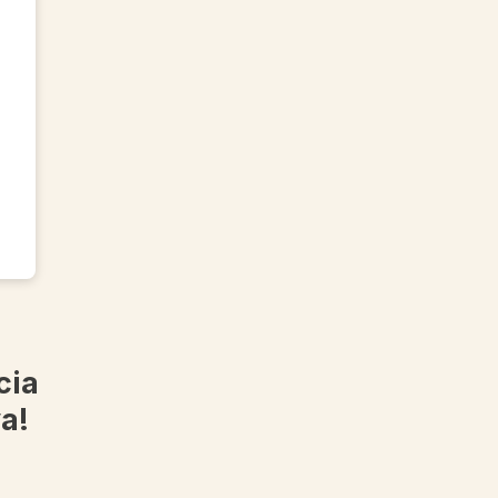
cia
a!