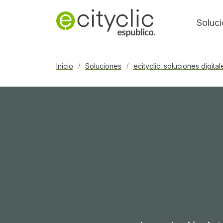
Soluc
Inicio
Soluciones
ecityclic: soluciones digita
/
/