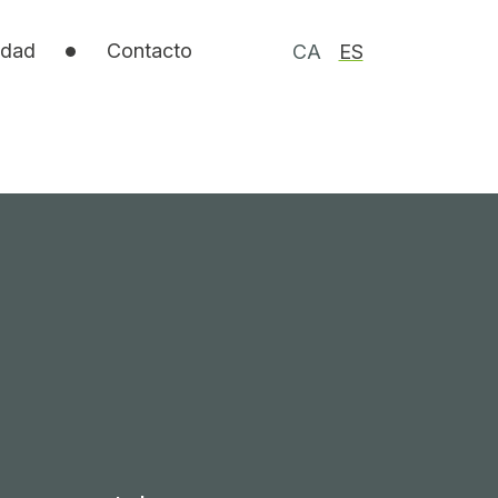
idad
Contacto
CA
ES