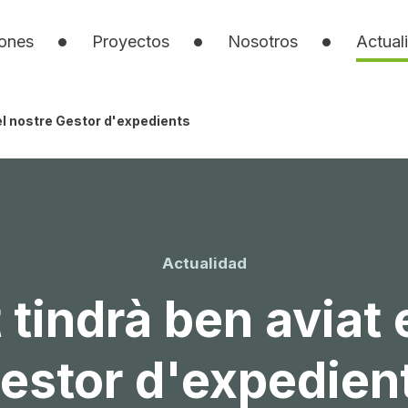
iones
Proyectos
Nosotros
Actual
 el nostre Gestor d'expedients
Actualidad
 tindrà ben aviat 
estor d'expedien