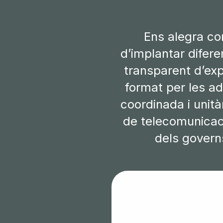
Ens alegra co
d’implantar difere
transparent d’exp
format per les a
coordinada i unità
de telecomunicacio
dels governs