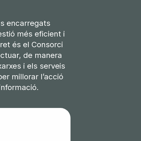
ls encarregats
stió més eficient i
ret és el Consorci
actuar, de manera
arxes i els serveis
er millorar l’acció
a informació.