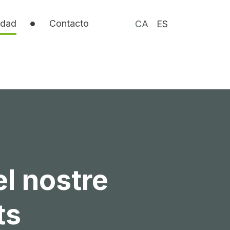
idad
Contacto
CA
ES
el nostre
ts