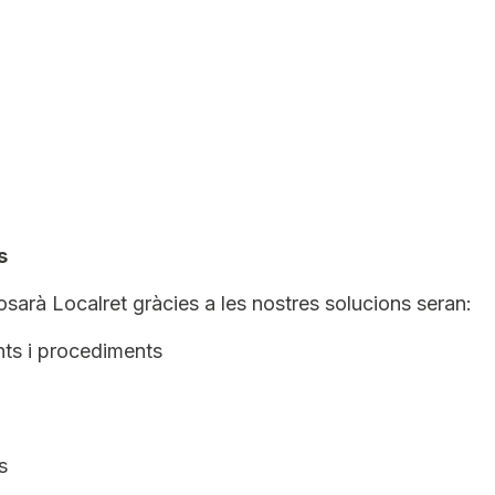
s
osarà Localret gràcies a les nostres solucions seran:
nts i procediments
s