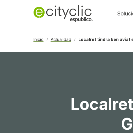
Soluc
Inicio
Actualidad
Localret tindrà ben aviat
/
/
Localret
G