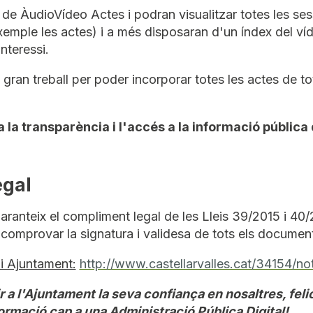
 de ÀudioVídeo Actes i podran visualitzar totes les ses
emple les actes) i a més disposaran d'un índex del ví
nteressi.
gran treball per poder incorporar totes les actes de tot
a la transparència i l'accés a la informació pública
egal
anteix el compliment legal de les Lleis 39/2015 i 40/2
 comprovar la signatura i validesa de tots els document
pi Ajuntament:
http://www.castellarvalles.cat/34154/no
 a l'Ajuntament la seva confiança en nosaltres, felici
ormació cap a una Administració Pública Digital!