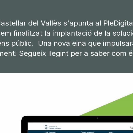
stellar del Vallès s'apunta al PleDigit
m finalitzat la implantació de la soluc
ns públic. Una nova eina que impulsar
ament! Segueix llegint per a saber com és