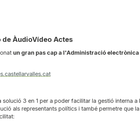
ó de ÀudioVídeo Actes
donat
un gran pas cap a l'Administració electrònica
s.castellarvalles.cat
olució 3 en 1 per a poder facilitar la gestió interna a l'
ibució als representants polítics i també permetre que l
litat: