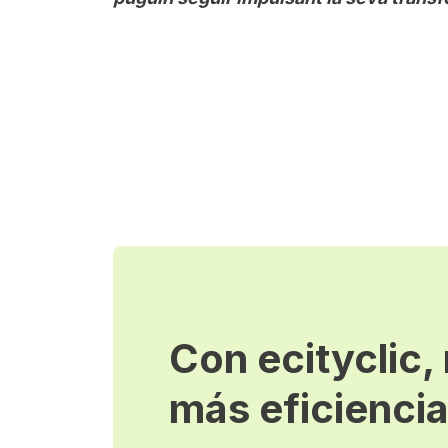
Con ecityclic,
más eficienci