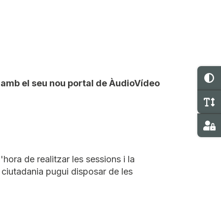
C
 amb el seu nou portal de ÀudioVídeo
M
Ma
hora de realitzar les sessions i la
a ciutadania pugui disposar de les