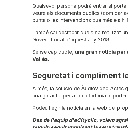
Qualsevol persona podrà entrar al portal
veure els documents públics (com per ex
punts o les intervencions que més els hi i
També cal destacar que s'ha realitzat un 
Govern Local d'aquest any 2018.
Sense cap dubte,
una gran noticia per 
Vallès.
Seguretat i compliment l
A més, la solució de ÀudioVídeo Actes gar
una garantia per a la ciutadania al poder
Podeu llegir la noticia en la web del pro
Des de l'equip d'eCityclic, volem agrair
puguin seguir impulsant la seva transf