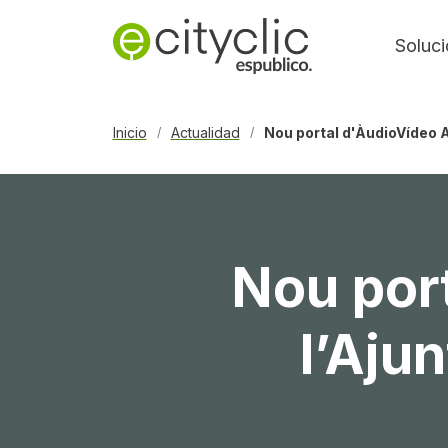
Soluc
Inicio
Actualidad
Nou portal d'ÀudioVídeo A
/
/
Nou por
l’Aju