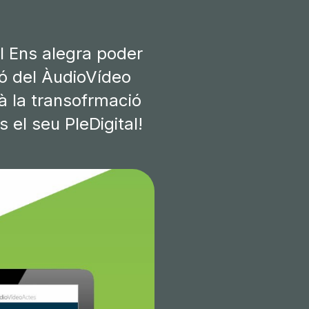
al Ens alegra poder
ió del ÀudioVídeo
à la transofrmació
 el seu PleDigital!