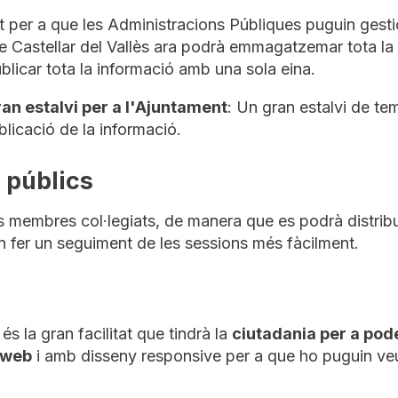
t per a que les Administracions Públiques puguin gesti
 de Castellar del Vallès ara podrà emmagatzemar tota la
ublicar tota la informació amb una sola eina.
an estalvi per a l'Ajuntament
: Un gran estalvi de te
ublicació de la informació.
 públics
s membres col·legiats, de manera que es podrà distribu
n fer un seguiment de les sessions més fàcilment.
 la gran facilitat que tindrà la
ciutadania per a poder
 web
i amb disseny responsive per a que ho puguin veu