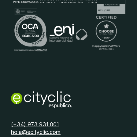
Certificados
telèfon:
(+34) 973 931 001
email:
hola@ecityclic.com