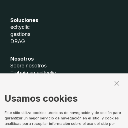
Soluciones
ecityclic
gestiona
DRAG
Nosotros
Sobre nosotros
Trabaja en ecityclic
Accesibilidad
Mapa del sitio
Usamos cookies
Términos legales
Aviso legal
Este sitio utiliza cookies técnicas de navegación y de sesión para
Política de privacidad
garantizar un mejor servicio de navegación en el sitio, y cookies
analíticas para recopilar información sobre el uso del sitio por
Política de Cookies