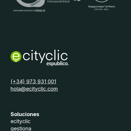
telèfon:
(+34) 973 931 001
email:
hola@ecityclic.com
Soluciones
ecityclic
gestiona