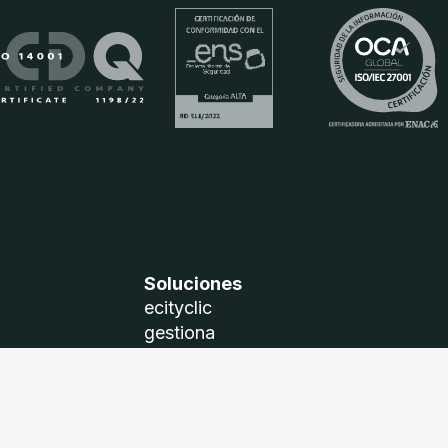
Soluciones
ecityclic
gestiona
DRAG
Términos legales