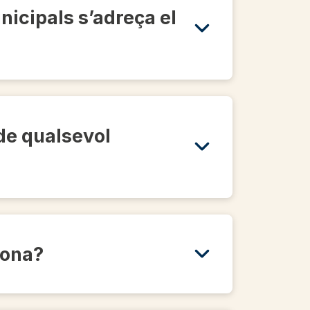
nicipals s’adreça el
 de qualsevol
iona?