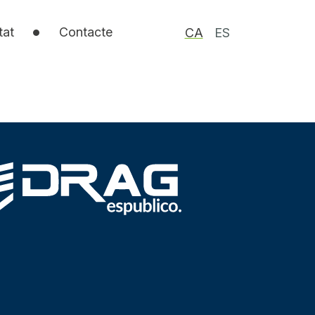
tat
Contacte
CA
ES