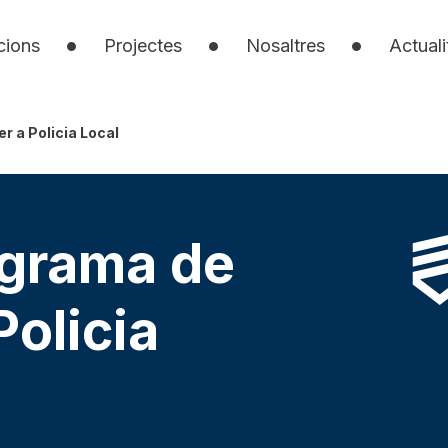
cions
Projectes
Nosaltres
Actuali
r a Policia Local
ograma de
Policia