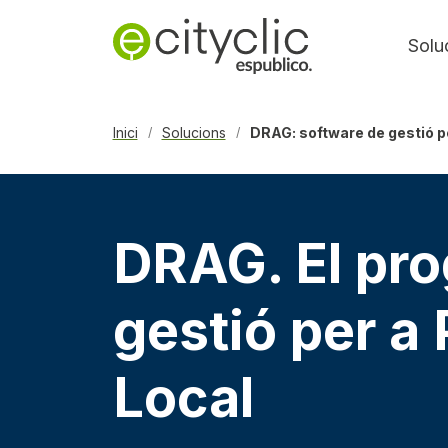
Solu
Inici
Solucions
DRAG: software de gestió pe
/
/
DRAG. El pr
gestió per a 
Local