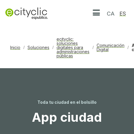
CA
ES
Abrir menú
ecityclic:
soluciones
Comunicación
Inicio
Soluciones
digitales para
/
/
/
/
Digital
administraciones
públicas
Toda tu ciudad en el bolsillo
App ciudad