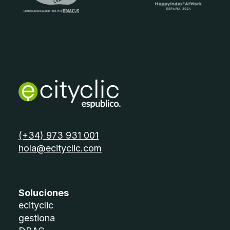
telèfon:
(+34) 973 931 001
email:
hola@ecityclic.com
Soluciones
ecityclic
gestiona