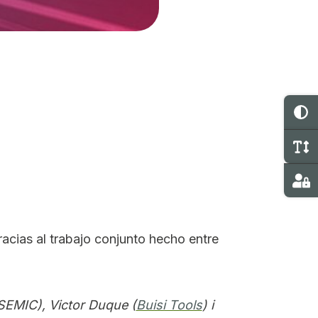
C
M
Ma
acias al trabajo conjunto hecho entre
 SEMIC), Victor Duque (
Buisi Tools
) i