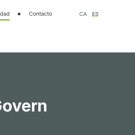
idad
Contacto
CA
ES
Govern