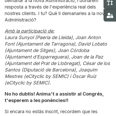
demanar a la nova Administració, i donarem
C
resposta a través de l'experiència real dels
nostres clients. I tu? Què li demanaries a la nova
Ma
Administració?
Amb la participació de:
Laura Sunyol (Paeria de Lleida), Joan Anton
Font (Ajuntament de Tarragona), David Lobato
(Ajuntament de Sitges), Joan Córdoba
(Ajuntament d'Esparreguera), Joan de la Paz
(Ajuntament del Prat de Llobregat), César de los
Santos (Diputació de Barcelona), Joaquim
Mestres (eCityclic by SEMIC) i Òscar Ruiz
(eCityclic by SEMIC).
No ho dubtis! Anima't a assistir al Congrés,
t'esperem a les ponéncies!!
Si encara no estàs inscrit, recordem que les