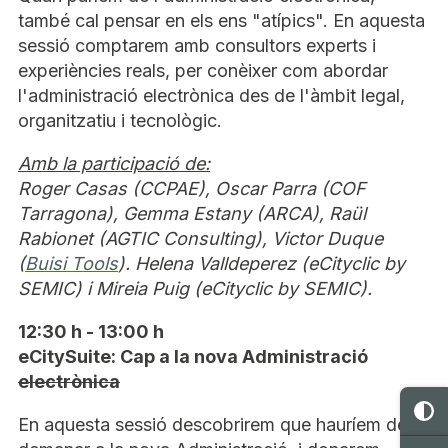
també cal pensar en els ens "atípics". En aquesta
sessió comptarem amb consultors experts i
experiències reals, per conèixer com abordar
l'administració electrònica des de l'àmbit legal,
organitzatiu i tecnològic.
Amb la participació de:
Roger Casas (CCPAE), Oscar Parra (COF
Tarragona), Gemma Estany (ARCA), Raül
Rabionet (AGTIC Consulting), Victor Duque
(
Buisi Tools
). Helena Valldeperez (eCityclic by
SEMIC) i Mireia Puig (eCityclic by SEMIC).
12:30 h - 13:00 h
eCitySuite: Cap a la nova Administració
electrònica
C
En aquesta sessió descobrirem que hauríem de