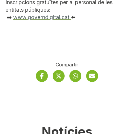
Inscripcions gratuïtes per al personal de les
entitats públiques:
➡️
www.governdigital.cat
⬅️
Compartir
Facebook
Twitter
S'obre en finestra nov
Whatsapp
S'obre en finestra 
Correu electrò
S'obre en 
Notícies