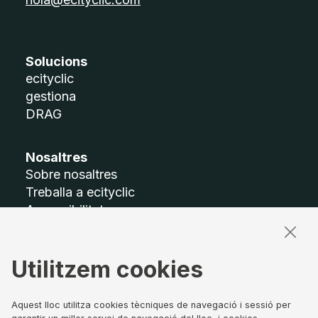
Solucions
ecityclic
gestiona
DRAG
Nosaltres
Sobre nosaltres
Treballa a ecityclic
Accessibilitat
Mapa del lloc
Utilitzem cookies
Termes legals
Avís legal
Política de privacitat
Aquest lloc utilitza cookies tècniques de navegació i sessió per