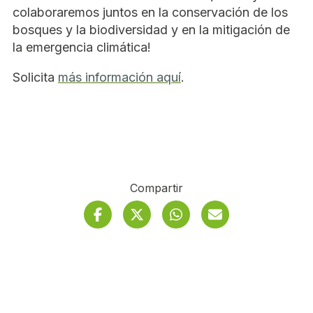
colaboraremos juntos en la conservación de los
bosques y la biodiversidad y en la mitigación de
la emergencia climática!
Solicita
más información aquí
.
Compartir
Facebook
Twitter
Se abre en ventana n
Whatsapp
Se abre en ventan
Correo electró
Se abre e