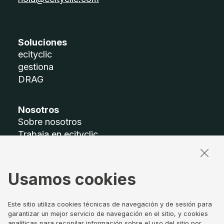
Soluciones
ecityclic
gestiona
DRAG
Nosotros
Sobre nosotros
Trabaja en ecityclic
Accesibilidad
Mapa del sitio
Usamos cookies
Términos legales
Aviso legal
Este sitio utiliza cookies técnicas de navegación y de sesión para
Política de privacidad
garantizar un mejor servicio de navegación en el sitio, y cookies
analíticas para recopilar información sobre el uso del sitio por