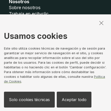
Nosotros
Sobre nosotros
Trabaja en ecityclic
Accesibilidad
Mapa del sitio
Usamos cookies
Términos legales
Aviso legal
Este sitio utiliza cookies técnicas de navegación y de sesión para
Política de privacidad
garantizar un mejor servicio de navegación en el sitio, y cookies
analíticas para recopilar información sobre el uso del sitio por
Política de Cookies
parte de los usuarios. Para las cookies de perfil, puede decidir si
Canal de denuncias
habilitarlas o no haciendo clic en el botón 'Cambiar configuración'.
Gobierno Corporativo
Para obtener más información sobre cómo deshabilitar las
cookies o habilitar solo algunas de ellas, consulte nuestra
Política
de Cookies
.
Síguenos
Solo cookies técnicas
Aceptar todo
LinkedIn
X
Se abre en ventana nueva
Se abre en ventana nuev
Instagram
YouTube
Se abre en 
Se abre