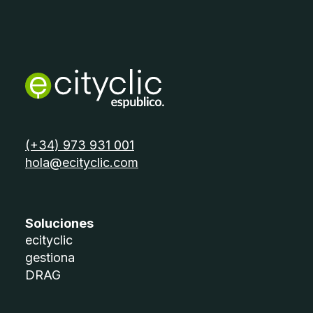
telèfon:
(+34) 973 931 001
email:
hola@ecityclic.com
Soluciones
ecityclic
gestiona
DRAG