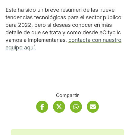
Este ha sido un breve resumen de las nueve
tendencias tecnológicas para el sector público
para 2022, pero si deseas conocer en más
detalle de que se trata y como desde eCityclic
vamos a implementarlas,
contacta con nuestro
equipo aquí.
Compartir
Facebook
Twitter
Se abre en ventana n
Whatsapp
Se abre en ventan
Correo electró
Se abre e