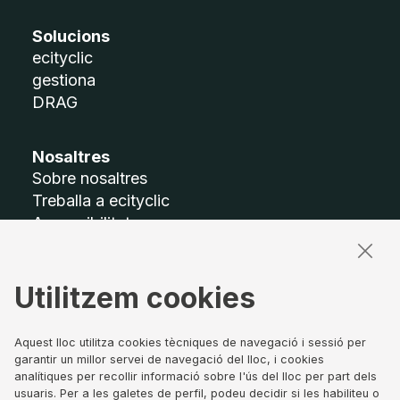
Solucions
ecityclic
gestiona
DRAG
Nosaltres
Sobre nosaltres
Treballa a ecityclic
Accessibilitat
Mapa del lloc
Utilitzem cookies
Termes legals
Avís legal
Política de privacitat
Aquest lloc utilitza cookies tècniques de navegació i sessió per
garantir un millor servei de navegació del lloc, i cookies
Política de Cookies
analítiques per recollir informació sobre l'ús del lloc per part dels
Canal de denúncies
usuaris. Per a les galetes de perfil, podeu decidir si les habiliteu o