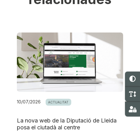
C
C
10/07/2026
ACTUALITAT
Ma
La nova web de la Diputació de Lleida
posa el ciutadà al centre