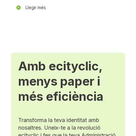
Llegir més
Amb ecityclic,
menys paper i
més eficiència
Transforma la teva identitat amb
nosaltres. Uneix-te a la revolució
ecityclic i fes que la teva Administració