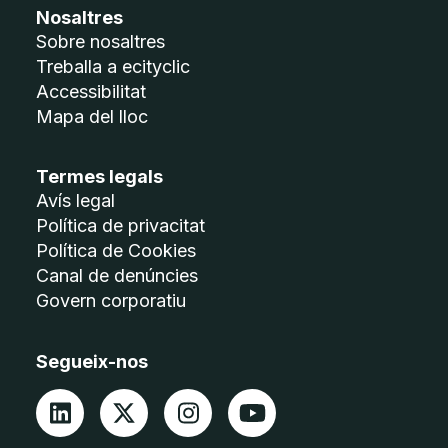
Nosaltres
Sobre nosaltres
Treballa a ecityclic
Accessibilitat
Mapa del lloc
Termes legals
Avís legal
Política de privacitat
Política de Cookies
Canal de denúncies
Govern corporatiu
Segueix-nos
LinkedIn
X
S'obre en finestra nova
S'obre en finestra nova
Instagram
YouTube
S'obre en f
S'obre e