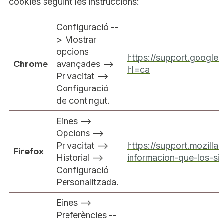
cookies seguint les instruccions:
Configuració --
> Mostrar
opcions
https://support.goog
Chrome
avançades -->
hl=ca
Privacitat -->
Configuració
de contingut.
Eines -->
Opcions -->
Privacitat -->
https://support.mozill
Firefox
Historial -->
informacion-que-los-s
Configuració
Personalitzada.
Eines -->
Preferències --