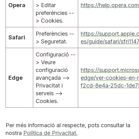
Opera
> Editar
https://help.opera.co
preferències --
> Cookies.
Preferències --
https://support.apple
Safari
> Seguretat.
es/guide/safari/sfri11
Configuració --
> Veure
configuració
https://support.micros
Edge
avançada -->
edge/ver-cookies-en-
Privacitat i
f2cd-8e4a-25dc-1de
serveis -->
Cookies.
Per més informació al respecte, pots consultar la
nostra
Política de Privacitat.