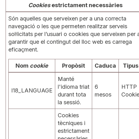
Cookies
estrictament necessàries
Són aquelles que serveixen per a una correcta
navegació o les que permeten realitzar serveis
sol·licitats per l’usuari o cookies que serveixen per 
garantir que el contingut del lloc web es carrega
eficaçment.
Nom
cookie
Propòsit
Caduca
Tipus
Manté
l'idioma triat
6
HTTP
I18_LANGUAGE
durant tota
mesos
Cooki
la sessió.
Cookies
tècniques i
estrictament
necessàries