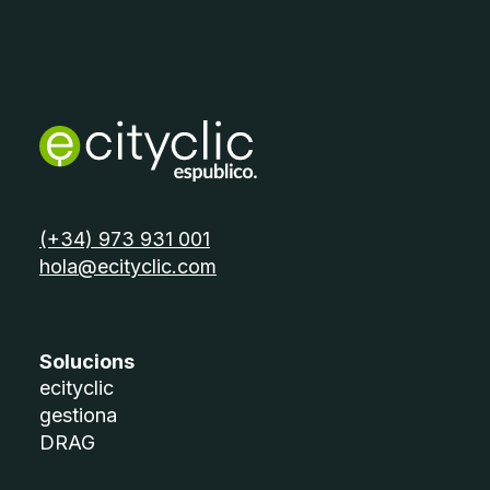
telèfon:
(+34) 973 931 001
email:
hola@ecityclic.com
Solucions
ecityclic
gestiona
DRAG