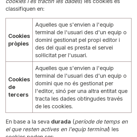
cookies i es tractin les dades
) les cookies es
classifiquen en:
Aquelles que s'envien a l'equip
terminal de l'usuari des d'un equip o
Cookies
domini gestionat pel propi editor i
pròpies
des del qual es presta el servei
sol·licitat per l'usuari.
Aquelles que s'envien a l'equip
terminal de l'usuari des d'un equip o
Cookies
domini que no és gestionat per
de
l'editor, sinó per una altra entitat que
tercers
tracta les dades obtingudes través
de les cookies.
En base a la seva
durada
(
període de temps en
el que resten actives en l'equip terminal
) les
cookies poden ser: