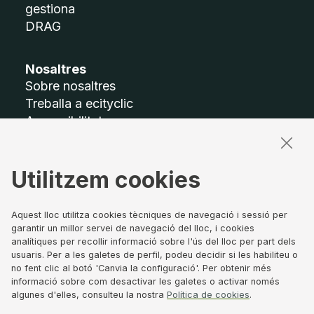
gestiona
DRAG
Nosaltres
Sobre nosaltres
Treballa a ecityclic
Accessibilitat
Mapa del lloc
Utilitzem cookies
Termes legals
Avís legal
Política de privacitat
Aquest lloc utilitza cookies tècniques de navegació i sessió per
garantir un millor servei de navegació del lloc, i cookies
Política de Cookies
analítiques per recollir informació sobre l'ús del lloc per part dels
Canal de denúncies
usuaris. Per a les galetes de perfil, podeu decidir si les habiliteu o
Govern corporatiu
no fent clic al botó 'Canvia la configuració'. Per obtenir més
informació sobre com desactivar les galetes o activar només
algunes d'elles, consulteu la nostra
Política de cookies
.
Segueix-nos