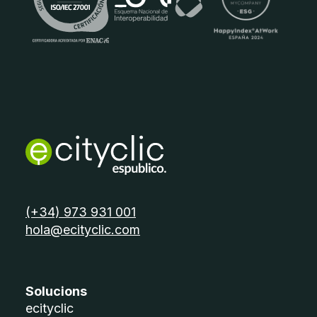
telèfon:
(+34) 973 931 001
email:
hola@ecityclic.com
Solucions
ecityclic