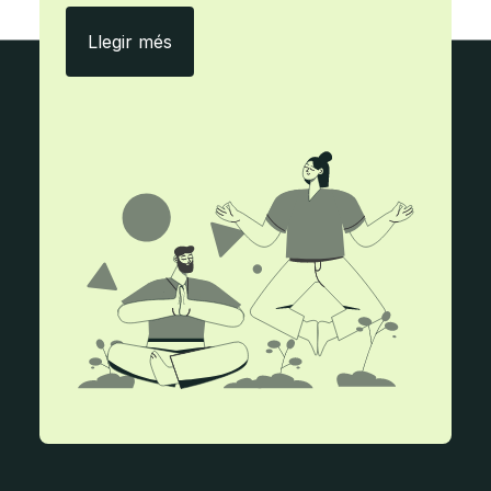
Amb ecityclic, menys paper i més efici
Llegir més