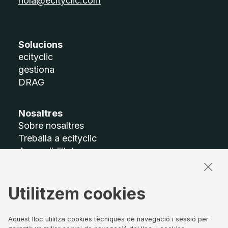
hola@ecityclic.com
Solucions
ecityclic
gestiona
DRAG
Nosaltres
Sobre nosaltres
Treballa a ecityclic
Accessibilitat
Mapa del lloc
Utilitzem cookies
Termes legals
Avís legal
Política de privacitat
Aquest lloc utilitza cookies tècniques de navegació i sessió per