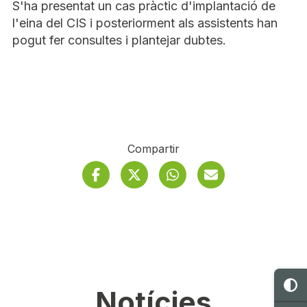
S'ha presentat un cas pràctic d'implantació de
l'eina del CIS i posteriorment als assistents han
pogut fer consultes i plantejar dubtes.
Compartir
Facebook
Twitter
S'obre en finestra nov
Whatsapp
S'obre en finestra 
Correu electrò
S'obre en 
C
Notícies