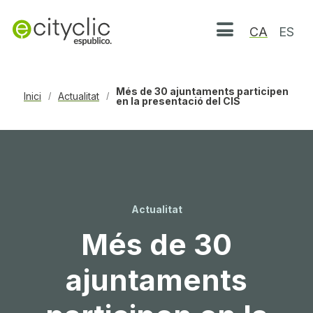
CA
ES
Obrir menú
Més de 30 ajuntaments participen
Inici
Actualitat
/
/
en la presentació del CIS
Actualitat
Més de 30
ajuntaments