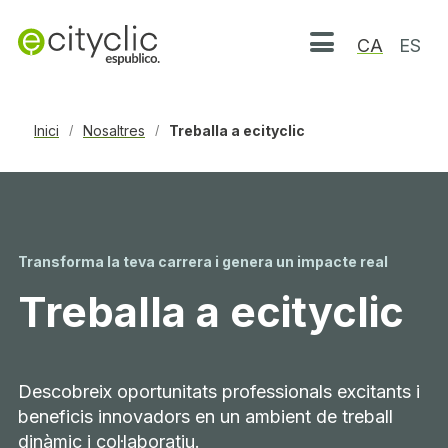
CA
ES
Obrir menú
Inici
Nosaltres
Treballa a ecityclic
/
/
Transforma la teva carrera i genera un impacte real
Treballa a ecityclic
Descobreix oportunitats professionals excitants i
beneficis innovadors en un ambient de treball
dinàmic i col·laboratiu.