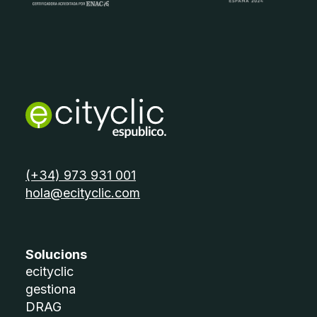
telèfon:
(+34) 973 931 001
email:
hola@ecityclic.com
Solucions
ecityclic
gestiona
DRAG