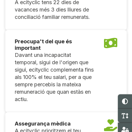
A ecityclic tens 22 dies de
vacances més 3 dies lliures de
conciliació familiar remunerats.
Preocupa't del que és
important
Davant una incapacitat
temporal, sigui de l'origen que
sigui, ecityclic complementa fins
als 100% el teu salari, per a que
sempre percebis la mateixa
remuneració que quan estàs en
actiu.
C
C
Assegurança mèdica
A ecityclic prioritzem el teu