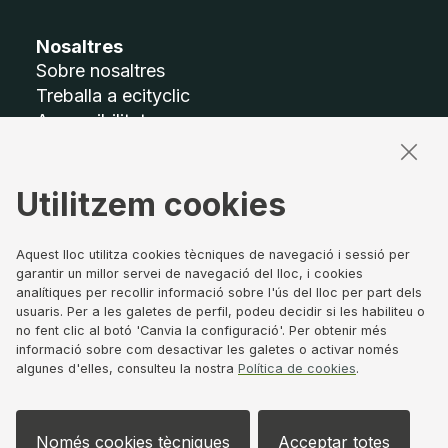
Nosaltres
Sobre nosaltres
Treballa a ecityclic
Accessibilitat
Mapa del lloc
Utilitzem cookies
Termes legals
Avís legal
Política de privacitat
Aquest lloc utilitza cookies tècniques de navegació i sessió per
garantir un millor servei de navegació del lloc, i cookies
Política de Cookies
analítiques per recollir informació sobre l'ús del lloc per part dels
Canal de denúncies
usuaris. Per a les galetes de perfil, podeu decidir si les habiliteu o
Govern corporatiu
no fent clic al botó 'Canvia la configuració'. Per obtenir més
informació sobre com desactivar les galetes o activar només
algunes d'elles, consulteu la nostra
Política de cookies
.
Segueix-nos
Només cookies tècniques
Acceptar totes