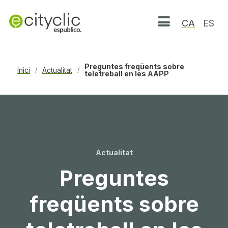
CA
ES
Obrir menú
Preguntes freqüents sobre
Inici
Actualitat
/
/
teletreball en les AAPP
Actualitat
Preguntes
freqüents sobre