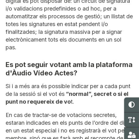
digital es pot disposar de: un circuit de signatura
i/o validacions predefinides o ad hoc, per a
automatitzar els processos de gestió; un llistat de
totes les signatures en estat pendent i/o
finalitzades; la signatura massiva per a signar
electrònicament tots els documents en un sol
pas.
Es pot seguir votant amb la plataforma
d'Àudio Vídeo Actes?
Si i a més ara és possible indicar per a cada punt
de la sessió si el vot és
“normal”, secret o si el
punt no requereix de vo
t.
C
En cas de tractar-se de votacions secretes,
C
estaran indicades en els punts de l’ordre del dia
en un estat especial i no es registrarà el vot per
Ma
membre, sinó que es farà amb el recompte de