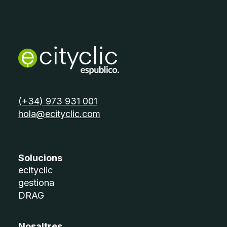
telèfon:
(+34) 973 931 001
email:
hola@ecityclic.com
Solucions
ecityclic
gestiona
DRAG
Nosaltres