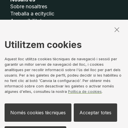
Sobre nosaltres
Treballa a ecityclic
Accessibilitat
Mapa del lloc
Utilitzem cookies
Termes legals
Avís legal
Política de privacitat
Aquest lloc utilitza cookies tècniques de navegació i sessió per
garantir un millor servei de navegació del lloc, i cookies
Política de Cookies
analítiques per recollir informació sobre l'ús del lloc per part dels
Canal de denúncies
usuaris. Per a les galetes de perfil, podeu decidir si les habiliteu o
Govern corporatiu
no fent clic al botó 'Canvia la configuració'. Per obtenir més
informació sobre com desactivar les galetes o activar només
algunes d'elles, consulteu la nostra
Política de cookies
.
Segueix-nos
Només cookies tècniques
Acceptar totes
LinkedIn
X
S'obre en finestra nova
S'obre en finestra nova
Instagram
YouTube
S'obre en f
S'obre e