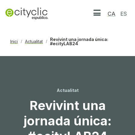
CA
ES
Obrir menú
Revivint una jornada única:
Inici
Actualitat
/
/
#ecityLAB24
Actualitat
Revivint una
jornada única: