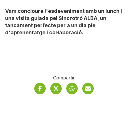
Vam concloure l'esdeveniment amb un lunch i
una visita guiada pel Sincrotró ALBA, un
tancament perfecte per a un dia ple
d'aprenentatge i col·laboració.
Compartir
Facebook
Twitter
S'obre en finestra nov
Whatsapp
S'obre en finestra 
Correu electrò
S'obre en 