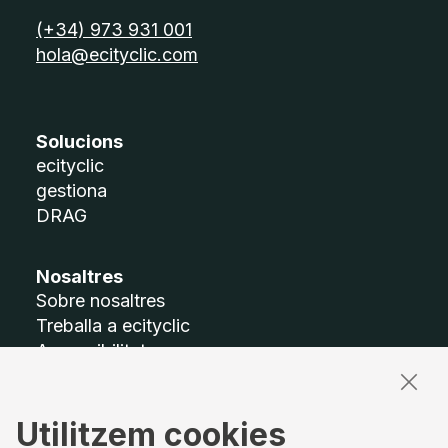
telèfon:
(+34) 973 931 001
email:
hola@ecityclic.com
Solucions
ecityclic
gestiona
DRAG
Nosaltres
Sobre nosaltres
Treballa a ecityclic
Accessibilitat
Mapa del lloc
Utilitzem cookies
Termes legals